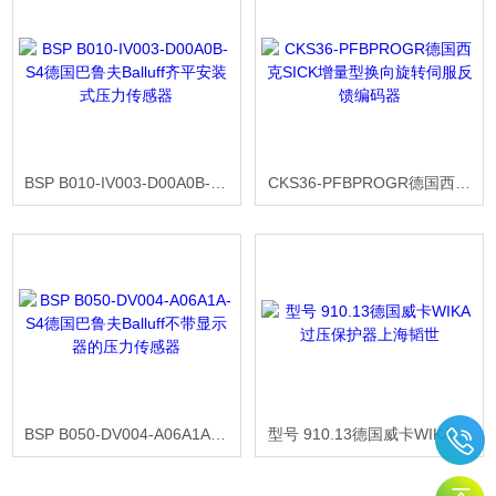
BSP B010-IV003-D00A0B-S4德国巴鲁夫Balluff齐平安装式压力传感器
CKS36-PFBPROGR德国西克SICK增量型换向旋转伺服反馈编码器
BSP B050-DV004-A06A1A-S4德国巴鲁夫Balluff不带显示器的压力传感器
型号 910.13德国威卡WIKA过压保护器上海韬世