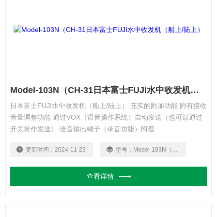
Model-103N（CH-31日本富士FUJI水中收发机（船上/陆上）
日本富士FUJI水中收发机（船上/陆上） 充实的附加功能 附有接收
音量调整功能 通过VOX（语音操作系统）自动发送（也可以通过
开关操作发送） 语音输出端子（录音功能）附着
更新时间：
2024-11-23
型号：
Model-103N（CH-31
查看详情