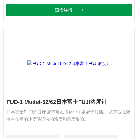
查看详情
FUD-1 Model-52/62日本富士FUJI浓度计
日本富士FUJI浓度计 超声波在液体中非常易于传播。 超声波在溶
液中传播的速度受溶液的浓度和温度影响。