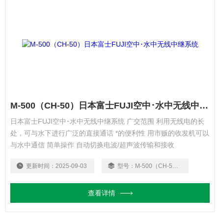
M-500（CH-50）日本富士FUJI空中･水中无线中继系统
日本富士FUJI空中･水中无线中继系统 广交范围 利用无线电的长
处，可与水下进行广泛的直接通话 *的便利性 用市贩的收发机可以
与水中通信 简单操作 自动切换电波/超声波传输和接收
更新时间：
2025-09-03
型号：
M-500（CH-50）
查看详情