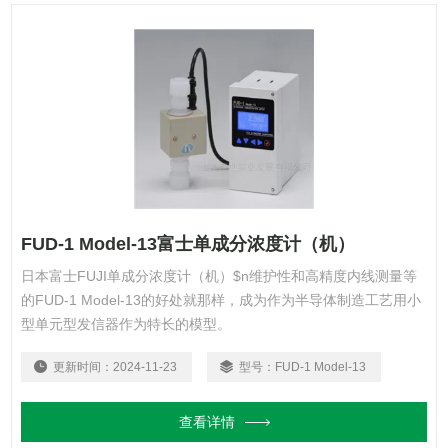
FUD-1 Model-13富士单成分浓度计（机）
日本富士FUJI单成分浓度计（机）$n维护性和高精度内线测量等
的FUD-1 Model-13的好处就那样，成为作为半导体制造工艺用小
型单元型发信器作为特长的模型。
更新时间：
2024-11-23
型号：
FUD-1 Model-13
查看详情