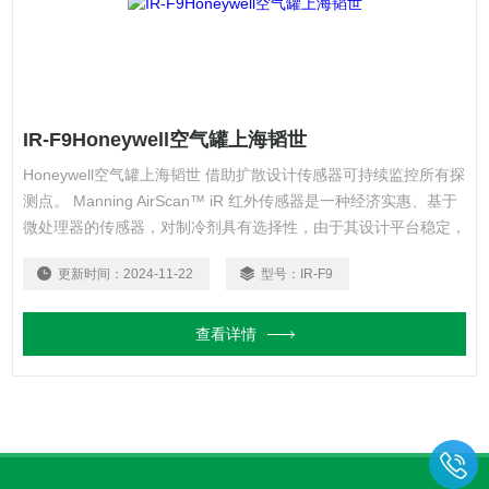
IR-F9Honeywell空气罐上海韬世
Honeywell空气罐上海韬世 借助扩散设计传感器可持续监控所有探
测点。 Manning AirScan™ iR 红外传感器是一种经济实惠、基于
微处理器的传感器，对制冷剂具有选择性，由于其设计平台稳定，
因此在使用多年后准确性和可靠性仍可保持zui高水平。此多功能
更新时间：
2024-11-22
型号：
IR-F9
传感器采用*的 SensorCheck™ 技术，可持续监控传感器性能，因
而可使其在整个使用寿命期内提供无忧服务。
查看详情