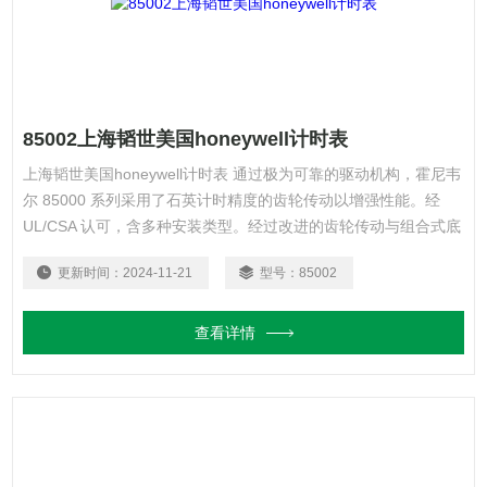
85002上海韬世美国honeywell计时表
上海韬世美国honeywell计时表 通过极为可靠的驱动机构，霍尼韦
尔 85000 系列采用了石英计时精度的齿轮传动以增强性能。经
UL/CSA 认可，含多种安装类型。经过改进的齿轮传动与组合式底
盘一同安装到可耐多种酸和溶剂的防振全密封外壳中。所有部件都
更新时间：
2024-11-21
型号：
85002
经过工艺检测。发货前，每个表必须经过 100% 功能、老化和定
时精度检测。
查看详情