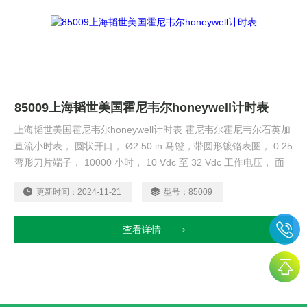
85009上海韬世美国霍尼韦尔honeywell计时表
上海韬世美国霍尼韦尔honeywell计时表 霍尼韦尔霍尼韦尔石英加
直流小时表， 圆状开口， Ø2.50 in 马镫，带圆形镀铬表圈， 0.25
弯形刀片端子， 10000 小时， 10 Vdc 至 32 Vdc 工作电压， 面
板：缎黑色，带白色字体， 指示轮：黑色，带白线， 1/10 车轮：
更新时间：
2024-11-21
型号：
85009
黑白数字， 小时轮：黑白数字， 顶部标志：霍尼韦尔石英， 徽标
底部：小时数， 运行指示器。
查看详情