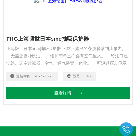
FHG上海韬世日本smc抽吸保护器
上海韬世日本smc抽吸保护器 ・防止滤出的杂质脱落到油箱内。
・无需更换冲洗油。 ・维护简单且不会有空气混入。 ・给油口过
滤器、真空过滤器、空气、通气装置一体化。 ・可通过压差显示
器和压差显示开关（CB-□□H）检测堵塞状态。
更新时间：
2024-11-21
型号：
FHG
查看详情