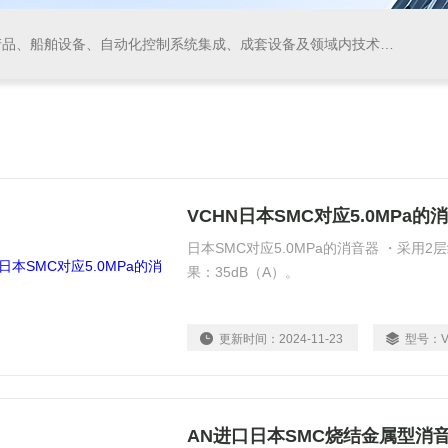
领域内技术开发、技术转让、技术咨询、技术服务，从事货物及技术的进出口业务，仪器仪表、阀门、电线电缆的生产、加工。
VCHN日本SMC对应5.0MPa的
日本SMC对应5.0MPa的消音器 ・采用
果：35dB（A）。
更新时间：
2024-11-23
型号：
AN进口日本SMC烧结金属型消音