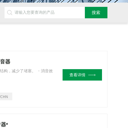
消音器
2层结构，减少了堵塞。 ・消音效
查看详情
VCHN
器*