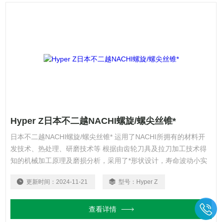
Hyper Z日本不二越NACHI螺旋/螺尖丝锥*
日本不二越NACHI螺旋/螺尖丝锥* 运用了NACHI所拥有的材料开
发技术、热处理、研磨技术等 根据由齿轮刀具及拉刀加工技术得
知的机械加工原理及磨损分析，采用了*形状设计，寿命波动小实
现稳定加工 在低速～中速领域里发挥了优异的高效性能，寿命是
更新时间：
2024-11-21
型号：
Hyper Z
无涂层丝锥的2～3倍，其超长加工寿命也*了涂层丝锥。
查看详情