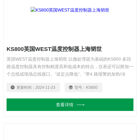
KS800英国WEST温度控制器上海韬世
英国WEST温度控制器上海韬世 以微处理器为基础的KS800 多回
路温度控制器具有控制精度高和低成本的特点，仪表还可以附加一
个总线或现场总线接口。“设定点降低“、“带4 路报警的加热/冷
却“等标准功能使KS800 尤其适用于塑料处理机械、加热模具、包
更新时间：
2024-11-23
型号：
KS800
装机械、回火设备等的温度控制和其它类似的热处理过程。
查看详情