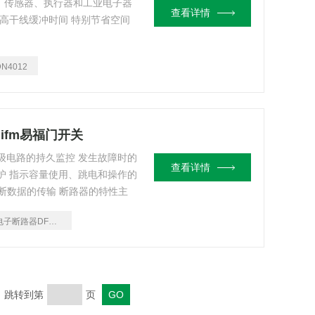
器、传感器、执行器和工业电子器
查看详情
 高干线缓冲时间 特别节省空间
DN4012
ifm易福门开关
 次级电路的持久监控 发生故障时的
查看详情
护 指示容量使用、跳电和操作的
号和诊断数据的传输 断路器的特性主
r或Irth）和短路保护（Im）的脱
电子断路器DF2208
路器Icu;家用断路器Icn）
页 跳转到第
页