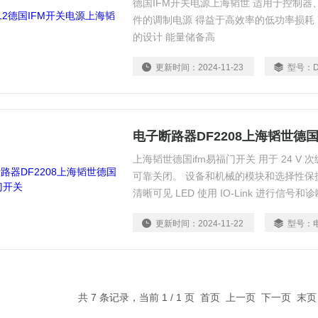
德国IFM开关电源上海韬世 适用于控制
件的调制电源 得益于高效率的低功率损耗
的设计 能量储备高
更新时间：
2024-11-23
型号：
电子断路器DF2208上海韬世德国
上海韬世德国ifm易福门开关 用于 24 V
可靠关闭。 设备和机械的模块和选择性保
清晰可见 LED 使用 IO-Link 进行信
要有:额定电压Ue;额定电流In;过载保护（I
更新时间：
2024-11-22
型号：
扣电流整定范围;额定短路分断电流（工业用断
等。
共 7 条记录，当前 1 / 1 页 首页 上一页 下一页 末