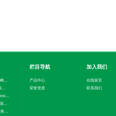
栏目导航
加入我们
CV上海韬世日本川崎KAWAKI坚固止回阀
产品中心
在线留言
PSM-520WIKA 原装威卡压力开关
荣誉资质
联系我们
testo 380德国仪器Testo烟尘直读仪
Deltabar PMD55德国E+H差压测量变送器
RP-1002PLUS进口美国honeywell气体火灾报警控制器