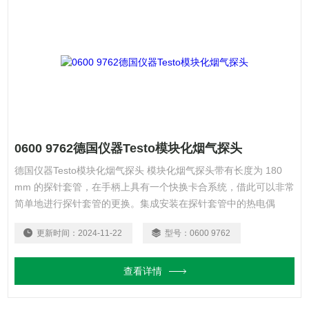
0600 9762德国仪器Testo模块化烟气探头
德国仪器Testo模块化烟气探头 模块化烟气探头带有长度为 180
mm 的探针套管，在手柄上具有一个快换卡合系统，借此可以非常
简单地进行探针套管的更换。集成安装在探针套管中的热电偶
NiCr-Ni 可以测量高 500 °C 的温度。通过一个实用的卡扣锁可以
更新时间：
2024-11-22
型号：
0600 9762
舒适地将烟气路径和温度通道连接在测量仪上。另外，一个过滤芯
还能防止仪器及其传感器被污染。
查看详情