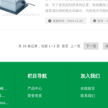
动，为了使其回到原来的位置，给线圈加
速度成比例的电压后输出。与其他方式相
的相位特性良好，所以常用于地震观测和
更新时间：
2024-11-22
型号：
共 10 条记录，当前 1 / 2 页 首页 上一页
下一页
栏目导航
加入我们
CV上海韬世日本川崎KAWAKI坚固止回阀
产品中心
在线留言
PSM-520WIKA 原装威卡压力开关
荣誉资质
联系我们
testo 380德国仪器Testo烟尘直读仪