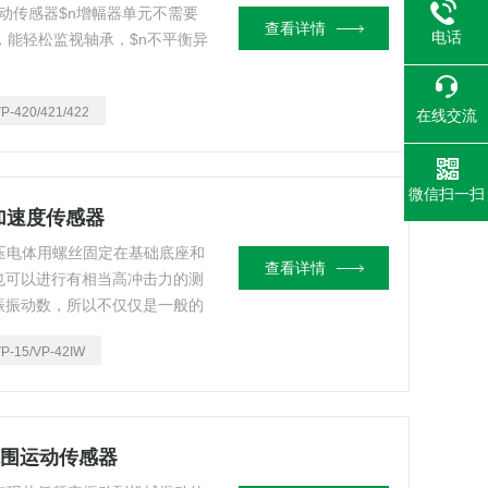
出 振动传感器$n增幅器单元不需要
查看详情
电话
，能轻松监视轴承，$n不平衡异
P-420/421/422
在线交流
微信扫一扫
电式加速度传感器
把压电体用螺丝固定在基础底座和
查看详情
也可以进行有相当高冲击力的测
振振动数，所以不仅仅是一般的
泄露检测等高频率的振动也可以
P-15/VP-42IW
V广范围运动传感器