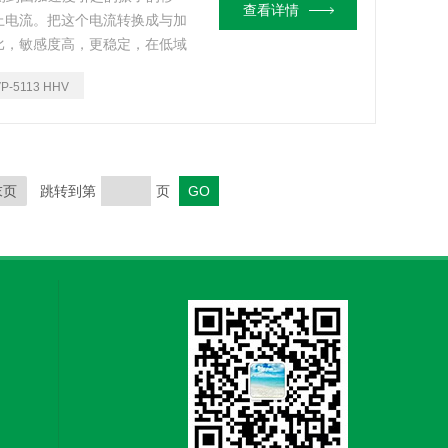
查看详情
上电流。把这个电流转换成与加
比，敏感度高，更稳定，在低域
土木建造物的微振动测定等。
VP-5113 HHV
末页
跳转到第
页