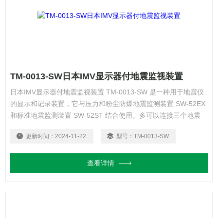
TM-0013-SW日本IMV显示器付地震监视装置
日本IMV显示器付地震监视装置 TM-0013-SW 是一种用于地震仪
的显示和记录装置，它与压力和粉尘防爆地震监测装置 SW-52EX
和标准地震监测装置 SW-52ST 结合使用。多可以连接三个地震
仪，可以显示和记录三辆车的地震信息，设置变更，收集地震仪记
更新时间：
2024-11-22
型号：
TM-0013-SW
录的波形数据，并报告三个地震仪 在对地震警报进行逻辑判断
后，可以输出 [ AND / OR / 2 of 3 ]。
查看详情