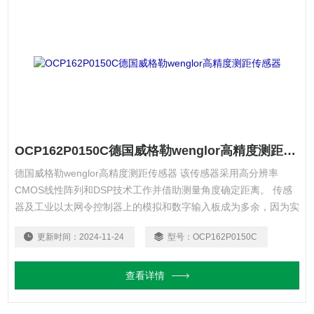
OCP162P0150C德国威格勒wenglor高精度测距传感器
德国威格勒wenglor高精度测距传感器 该传感器采用高分辨率
CMOS线性阵列和DSP技术工作并借助测量角度确定距离。 传感
器及工业以太网令控制器上的模拟和数字输入板成为多余，因为实
时读取、分析和处理服务数据和测量数据，无需转换。以太网供电
更新时间：
2024-11-24
型号：
OCP162P0150C
（PoE）技术让电缆同时具有数据传输和供电功能，大大降低布线
成本。
查看详情