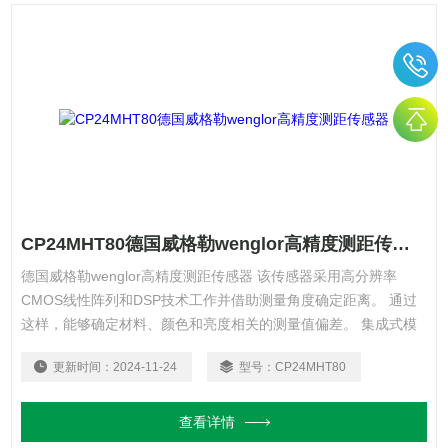
CP24MHT80德国威格勒wenglor高精度测距传感器
德国威格勒wenglor高精度测距传感器 该传感器采用高分辨率
CMOS线性阵列和DSP技术工作并借助测量角度确定距离。 通过
这样，能够确定材料、颜色和亮度相关的测量值偏差。 集成式模
拟输出端可以针对电压0...10 V（10...0 V）和电流4...20
更新时间：
2024-11-24
型号：
CP24MHT80
mA（20...4 mA）编程。
查看详情