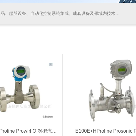
领域内技术开发、技术转让、技术咨询、技术服务，从事货物及技术的进出口业务，仪器仪表、阀门、电线电缆的生产、加工。
200E+HProline Prowirl O 涡街流量计