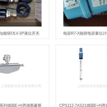
V2p能研OLV-2P液位开关
电容R7-X能研电容量位计R
00系列德国E+H恩德斯豪斯