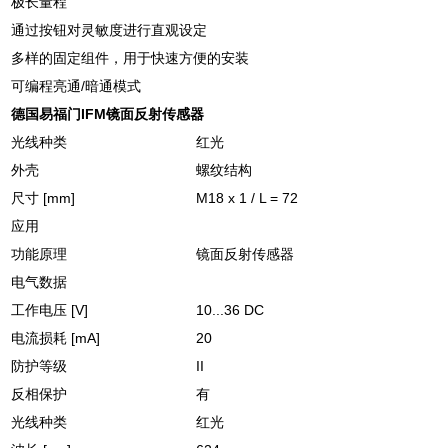
极长量程
通过按钮对灵敏度进行直观设定
多样的固定组件，用于快速方便的安装
可编程亮通/暗通模式
德国易福门IFM镜面反射传感器
光线种类
红光
外壳
螺纹结构
尺寸 [mm]
M18 x 1 / L = 72
应用
功能原理
镜面反射传感器
电气数据
工作电压 [V]
10...36 DC
电流损耗 [mA]
20
防护等级
II
反相保护
有
光线种类
红光