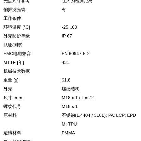
光点尺寸参考
在大的检测距离
偏振滤光镜
有
工作条件
环境温度 [°C]
-25...80
外壳防护等级
IP 67
认证/测试
EMC电磁兼容
EN 60947-5-2
MTTF [年]
431
机械技术数据
重量 [g]
61.8
外壳
螺纹结构
尺寸 [mm]
M18 x 1 / L = 72
螺纹代号
M18 x 1
原材料
不锈钢(1.4404 / 316L); PA; LCP; EPD
M; TPU
透镜材料
PMMA