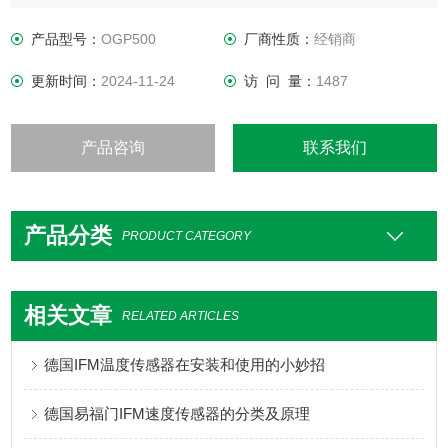
多样的固定组件，用于快速方便的安装
可编程亮通/暗通模式
产品型号：
OGP500
厂商性质：
经销商
更新时间：
2024-11-24
访 问 量：
1487
产品咨询
联系我们
产品分类
PRODUCT CATEGORY
相关文章
RELATED ARTICLES
德国IFM温度传感器在安装和使用的小妙招
德国易福门IFM速度传感器的分类及原理