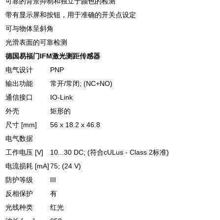
可靠的背景抑制和独立于颜色的检测
带有显示屏和按钮，用于准确的开关点设定
可与物体呈斜角
光滑表面的可靠检测
德国易福门IFM激光测距传感器
电气设计
PNP
输出功能
常开/常闭; (NC+NO)
通信接口
IO-Link
外壳
矩形的
尺寸 [mm]
56 x 18.2 x 46.8
电气数据
工作电压 [V]
10...30 DC; (符合cULus - Class 2标准)
电流损耗 [mA]
75; (24 V)
防护等级
III
反相保护
有
光线种类
红光