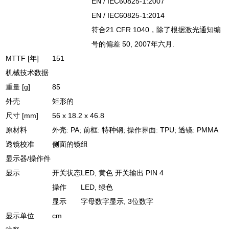
EN / IEC60825-1:2007
EN / IEC60825-1:2014
符合21 CFR 1040，除了根据激光通知编
号的偏差 50, 2007年六月.
MTTF [年]
151
机械技术数据
重量 [g]
85
外壳
矩形的
尺寸 [mm]
56 x 18.2 x 46.8
原材料
外壳: PA; 前框: 特种钢; 操作界面: TPU; 透镜: PMMA
透镜校准
侧面的镜组
显示器/操作件
显示
开关状态
LED, 黄色 开关输出 PIN 4
操作
LED, 绿色
显示
字母数字显示, 3位数字
显示单位
cm