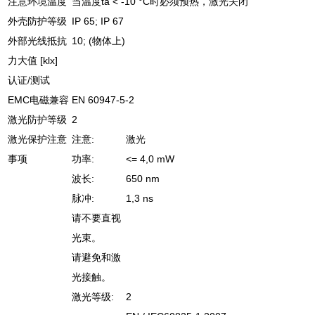
注意环境温度
当温度ta < -10 °C时必须预热，激光关闭
外壳防护等级
IP 65; IP 67
外部光线抵抗
10; (物体上)
力大值 [klx]
认证/测试
EMC电磁兼容
EN 60947-5-2
激光防护等级
2
激光保护注意
注意:
激光
事项
功率:
<= 4,0 mW
波长:
650 nm
脉冲:
1,3 ns
请不要直视
光束。
请避免和激
光接触。
激光等级:
2