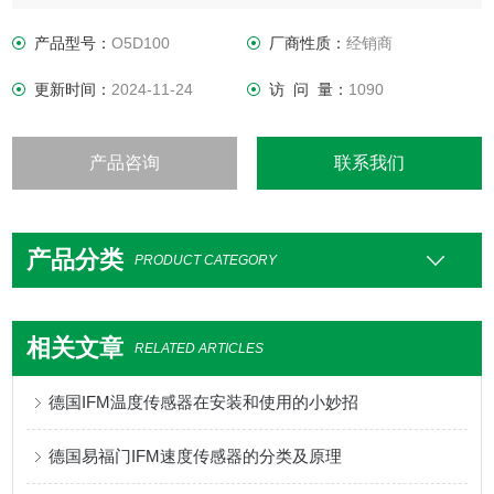
可与物体呈斜角
光滑表面的可靠检测
产品型号：
O5D100
厂商性质：
经销商
更新时间：
2024-11-24
访 问 量：
1090
产品咨询
联系我们
产品分类
PRODUCT CATEGORY
相关文章
RELATED ARTICLES
德国IFM温度传感器在安装和使用的小妙招
德国易福门IFM速度传感器的分类及原理