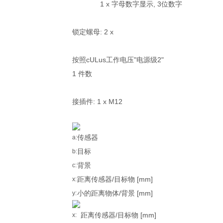
1 x 字母数字显示, 3位数字
）
锁定螺母: 2 x
按照cULus工作电压"电源级2"
1 件数
接插件: 1 x M12
传感器
a:
目标
b:
背景
c:
距离传感器/目标物 [mm]
x:
小的距离物体/背景 [mm]
y:
距离传感器/目标物 [mm]
x: