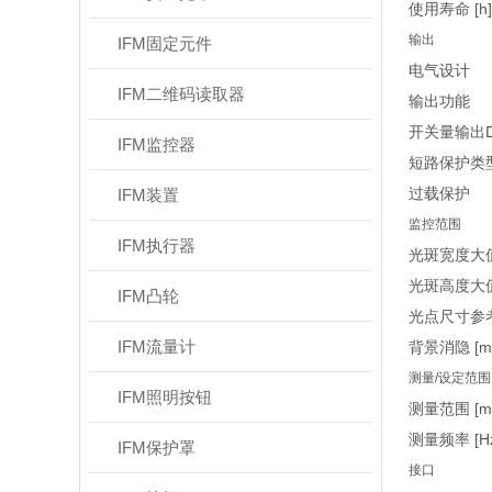
使用寿命 [h]
输出
IFM固定元件
电气设计
IFM二维码读取器
输出功能
开关量输出D
IFM监控器
短路保护类
过载保护
IFM装置
监控范围
IFM执行器
光斑宽度大值
光斑高度大值
IFM凸轮
光点尺寸参
IFM流量计
背景消隐 [m
测量/设定范围
IFM照明按钮
测量范围 [m
测量频率 [Hz
IFM保护罩
接口