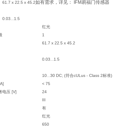
如有需求，详见： IFM易福门传感器
61.7 x 22.5 x 45.2
0.03...1.5
红光
级
1
61.7 x 22.5 x 45.2
0.03...1.5
]
10...30 DC; (符合cULus - Class 2标准)
A]
< 75
电压 [V]
24
III
有
红光
650