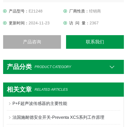
可靠地抵御极为严苛的环境条件
用于光学距离传感器类型 O1D
产品型号：
E21248
厂商性质：
经销商
更新时间：
2024-11-23
访 问 量：
2367
产品咨询
联系我们
产品分类
PRODUCT CATEGORY
相关文章
RELATED ARTICLES
P+F超声波传感器的主要性能
法国施耐德安全开关-Preventa XCS系列工作原理