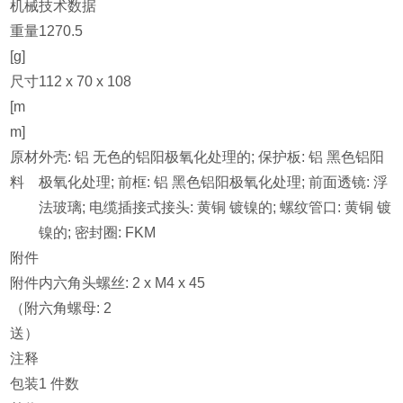
机械技术数据
重量
1270.5
[g]
尺寸
112 x 70 x 108
[m
m]
原材
外壳: 铝 无色的铝阳极氧化处理的; 保护板: 铝 黑色铝阳
料
极氧化处理; 前框: 铝 黑色铝阳极氧化处理; 前面透镜: 浮
法玻璃; 电缆插接式接头: 黄铜 镀镍的; 螺纹管口: 黄铜 镀
镍的; 密封圈: FKM
附件
附件
内六角头螺丝: 2 x M4 x 45
（附
六角螺母: 2
送）
注释
包装
1 件数