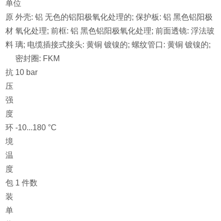
单位
原
外壳: 铝 无色的铝阳极氧化处理的; 保护板: 铝 黑色铝阳极
材
氧化处理; 前框: 铝 黑色铝阳极氧化处理; 前面透镜: 浮法玻
料
璃; 电缆插接式接头: 黄铜 镀镍的; 螺纹管口: 黄铜 镀镍的;
密封圈: FKM
抗
10 bar
压
强
度
环
-10...180 °C
境
温
度
包
1 件数
装
单