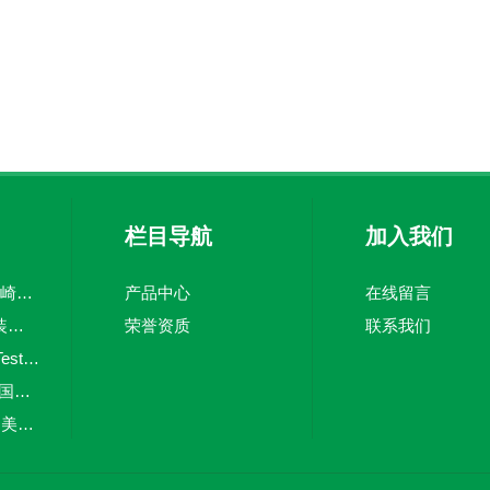
栏目导航
加入我们
CV上海韬世日本川崎KAWAKI坚固止回阀
产品中心
在线留言
PSM-520WIKA 原装威卡压力开关
荣誉资质
联系我们
testo 380德国仪器Testo烟尘直读仪
Deltabar PMD55德国E+H差压测量变送器
RP-1002PLUS进口美国honeywell气体火灾报警控制器
Agilent 8355 SCD上海韬世美国安捷伦AGILENT检测器