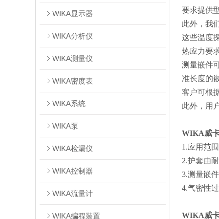
要求提供型
WIKA显示器
此外，我
WIKA分析仪
这些温度探
热应力要
WIKA测量仪
测量嵌件
准长度的
WIKA密度表
客户可根
WIKA系统
此外，用
WIKA泵
WIKA威
1.应用范围：
WIKA检漏仪
2.护套由
WIKA控制器
3.测量嵌
4.气密性
WIKA流量计
WIKA威
WIKA编程装置