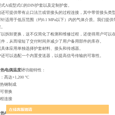
式A或型式C的DIN护套以及定制护套。
们还可提供带有止口法兰或管接头的过程连接，其中带管接头类
针适用于低压范围（约0.1 MPa以下）内的气体介质。我们
求。
可以拆卸更换，这不仅简化了检测和维修过程，还使得用户可以
嵌件，从而缩短了交付时间并减少了用户备用部件的库存。
据具体应用单独选择护套材料、接头和传感器。
户还可以选配一个内置变送器，以提高信号传输的可靠性。
卡热电偶温度计
功能特性：
髙达+1,200 °C
耐热钢制成
件可替换
过程连接
卡热电偶温度计
应用：