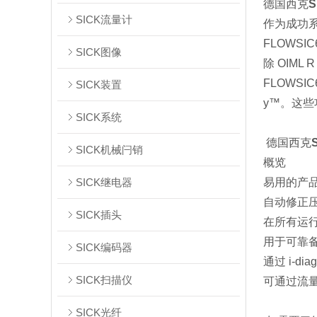
德国西克
SICK流量计
作为成功系
FLOWS
SICK图像
除 OIML 
FLOWSI
SICK装置
y™。这
SICK系统
德国西克
SICK机械闩销
概览
SICK继电器
易用的产
自动修正
SICK插头
在所有运
用于可靠备份
SICK编码器
通过 i-di
SICK扫描仪
可通过流量计
SICK光纤