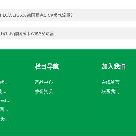
FLOWSIC500德国西克SICK燃气流量计
T91.30德国威卡WIKA变送器
栏目导航
加入我们
CV上海韬世日本川崎KAWAKI坚固止回阀
产品中心
在线留言
PSM-520WIKA 原装威卡压力开关
荣誉资质
联系我们
testo 380德国仪器Testo烟尘直读仪
Deltabar PMD55德国E+H差压测量变送器
RP-1002PLUS进口美国honeywell气体火灾报警控制器
Agilent 8355 SCD上海韬世美国安捷伦AGILENT检测器