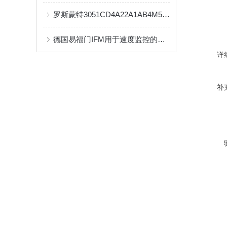
罗斯蒙特3051CD4A22A1AB4M5K5差压变送器的参数和使用
德国易福门IFM用于速度监控的紧凑型估算单位
详
补