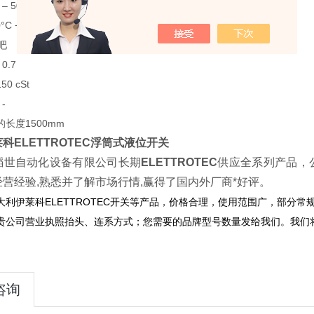
– 50Hz
C +80°C
吧
0.7
0 cSt
-
长度1500mm
科ELETTROTEC浮筒式液位开关
韬世自动化设备有限公司长期
ELETTROTEC
供应全系列产品，
营经验,熟悉并了解市场行情,赢得了国内外厂商*好评。
利伊莱科ELETTROTEC开关
等产品，价格合理，使用范围广，部分常
贵公司营业执照抬头、连系方式；您需要的品牌型号数量发给我们。我们
咨询