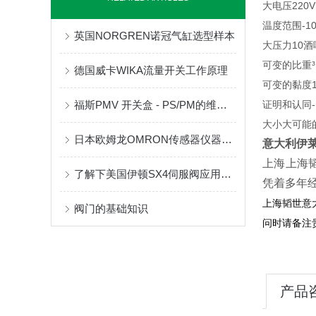
大电压220V 
温度范围-10°
英国NORGREN诺冠气缸选型样本
大压力10酒
可变的比重³ 
德国威卡WIKA流量开关工作原理
可变的黏度15
福斯PMV 开关盒 - PS/PM的维修与保养
证明和认同- 
大小大可能的
日本欧姆龙OMRON传感器仪器文献
意大利伊莱
上海上海
了解下美国伊顿SX4伺服阀应用环境
凭着多年经
上海韬世意大
阀门的基础知识
问时请备注
产品