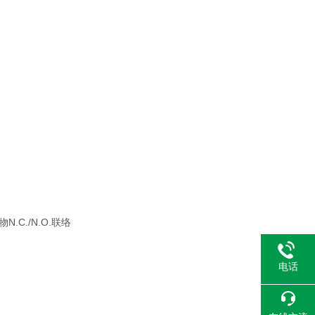
N.C./N.O.联络
电话