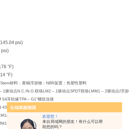
145.04 psi)
 psi)
176 °F)
14 °F)
ctionStem材料：黄铜浮游物：NBR架置：热塑性塑料
 1驱动点N.C./N.O.联络LM2 – 1驱动点SPDT联络LMM1 – 2驱动点/浮游物
Ø 54耳轮缘TPA – G1”螺纹连接
3650 – PG09 – IP65
/LMM1 - 60W/VA LM2 – 30W/VA
欢迎您！
来自局域网的朋友！有什么可以帮
1- 0,8A (抗拒) LM2 - 0,5A (抗拒)
助您的吗？