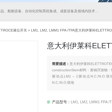
领域内技术开发、技术转让、技术咨询、技术服务，从事货物及技术的进出口业务，仪器仪表、阀门、电线电缆的生产、加工。
ETTROCE液位开关
> LM1, LM2, LMM1 FPA /TPA意大利伊莱科ELET
意大利伊莱科ELET
简要描述：
意大利伊莱科ELETTROT
constructionStem材料：黄铜浮
驱动点LM1 – 1驱动点N.C./N.O.
N.C./N.O.联络
架置FPA – Ø 54耳轮缘TPA – G1"螺
电子连接DIN 43650 – PG09 – IP65
产品型号：
LM1, LM2, LMM1 FPA /