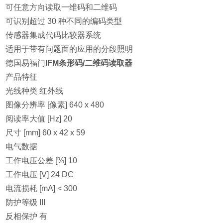
可任意方向读取一维码和二维码
可识别超过 30 种不同的编码类型
传感器集成代码比较器系统
适用于带有问题面的应用的分段照明
德国易福门
IFM条形码/二维码读取器
产品特征
光线种类 红外线
图像分辨率 [像素] 640 x 480
阅读率大值 [Hz] 20
尺寸 [mm] 60 x 42 x 59
电气数据
工作电压公差 [%] 10
工作电压 [V] 24 DC
电流损耗 [mA] < 300
防护等级 III
反相保护 有