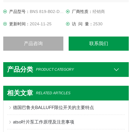
贴合使用情况的*挺杆形状与我们的凸轮相结合，保证了的使用
寿命。
产品型号：
BNS 819-B02-D08-46-11
厂商性质：
经销商
更新时间：
2024-11-25
访 问 量：
2530
产品咨询
联系我们
产品分类
PRODUCT CATEGORY
相关文章
RELATED ARTICLES
德国巴鲁夫BALLUFF限位开关的主要特点
atso叶片泵工作原理及注意事项