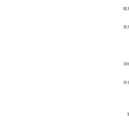
联
常
详
补