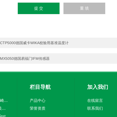
CTP5000德国威卡WIKA校验用基准温度计
MX5050德国易福门IFM传感器
栏目导航
加入我们
CV上海韬世日本川崎KAWAKI坚固止回阀
产品中心
在线留言
PSM-520WIKA 原装威卡压力开关
荣誉资质
联系我们
testo 380德国仪器Testo烟尘直读仪