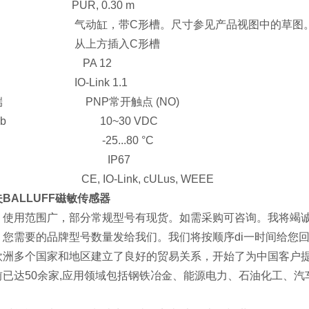
PUR, 0.30 m
气动缸，带C形槽。尺寸参见产品视图中的草图
 从上方插入C形槽
料 PA 12
O-Link 1.1
端 PNP常开触点 (NO)
压Ub 10~30 VDC
 -25...80 °C
等级 IP67
 CE, IO-Link, cULus, WEEE
BALLUFF磁敏传感器
，使用范围广，部分常规型号有现货。如需采购可咨询。我将竭
；您需要的品牌型号数量发给我们。我们将按顺序di一时间给您
欧洲多个国家和地区建立了良好的贸易关系，开始了为中国客户
前已达50余家,应用领域包括钢铁冶金、能源电力、石油化工、