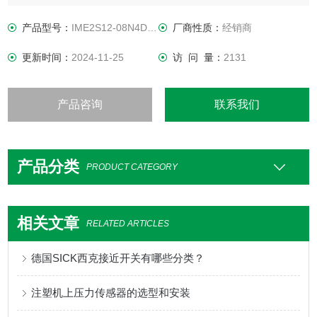
安全接通距离 Sao6.5 mm 1）
安全切断距离 Sar12 mm 1）
产品型号：
IME2S12-08N4DC0
厂商性质：
经销商
激活的传感器表面1
更新时间：
2024-11-25
访 问 量：
2131
产品咨询
联系我们
产品分类
PRODUCT CATEGORY
相关文章
RELATED ARTICLES
德国SICK西克接近开关有哪些分类？
注塑机上压力传感器的选型和安装