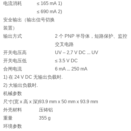
电流消耗
≤ 165 mA 1)
≤ 690 mA 2)
安全输出（输出信号切换
装置）
输出方式
2 个 PNP 半导体，短路保护、监控
交叉电路
开关电压高
UV – 2,7 V DC ... UV
开关电压低
≤ 3.5 V DC
合闸电流
6 mA ... 250 mA
1) 在 24 V DC 无输出负载时.
2) 大输出负载时.
机械参数
尺寸(宽 x 高 x 深)
93.9 mm x 50 mm x 93.9 mm
外壳材料
压铸铝
重量
355 g
环境参数