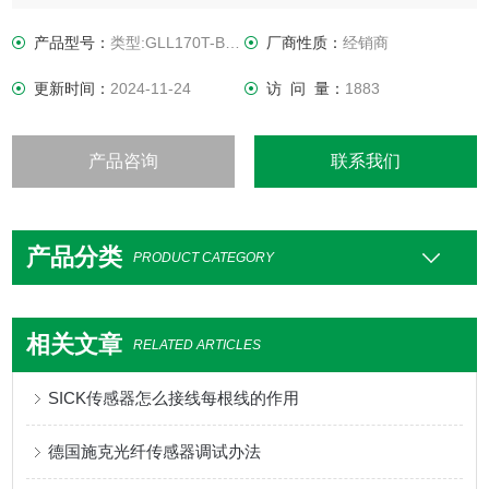
大开关距离
0 mm ... 400 mm, 漫反射系统 1） 2）
产品型号：
类型:GLL170T-B432
厂商性质：
经销商
0 mm ... 1,320 mm, 对射系统 3）
更新时间：
2024-11-24
访 问 量：
1883
产品咨询
联系我们
产品分类
PRODUCT CATEGORY
相关文章
RELATED ARTICLES
SICK传感器怎么接线每根线的作用
德国施克光纤传感器调试办法