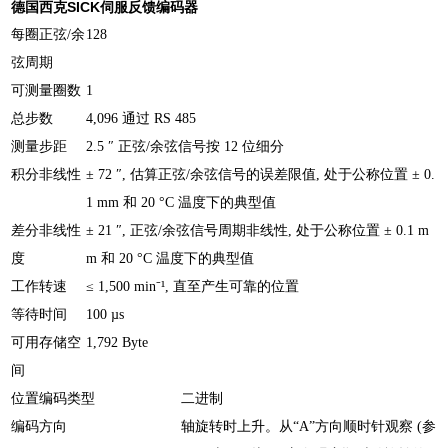
德国西克SICK伺服反馈编码器
每圈正弦/余
128
弦周期
可测量圈数
1
总步数
4,096 通过 RS 485
测量步距
2.5 ″ 正弦/余弦信号按 12 位细分
积分非线性
± 72 ″, 估算正弦/余弦信号的误差限值, 处于公称位置 ± 0.
1 mm 和 20 °C 温度下的典型值
差分非线性
± 21 ″, 正弦/余弦信号周期非线性, 处于公称位置 ± 0.1 m
度
m 和 20 °C 温度下的典型值
工作转速
≤ 1,500 min⁻¹, 直至产生可靠的位置
等待时间
100 µs
可用存储空
1,792 Byte
间
位置编码类型
二进制
编码方向
轴旋转时上升。从“A”方向顺时针观察 (参