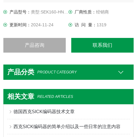
测量步距2.5 ″ 正弦/余弦信号按 12 位细分
积分非线性± 72 ″, 估算正弦/余弦信号的误差限值, 处于公称位
产品型号：
类型:SEK160-HN110AK02
厂商性质：
经销商
置 ± 0.1 mm 和 20 °C 温度下的典型值
更新时间：
2024-11-24
访 问 量：
1319
产品咨询
联系我们
产品分类
PRODUCT CATEGORY
相关文章
RELATED ARTICLES
德国西克SICK编码器技术文章
西克SICK编码器的简单介绍以及一些日常的注意内容