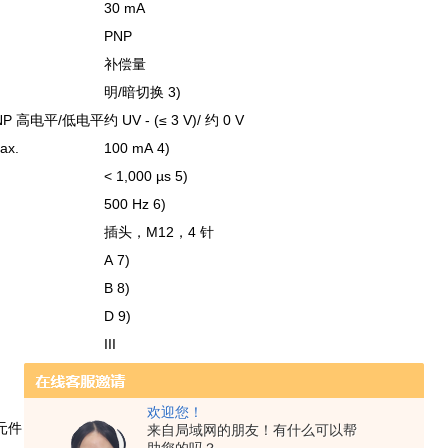
30 mA
PNP
补偿量
明/暗切换 3)
NP 高电平/低电平
约 UV - (≤ 3 V)/ 约 0 V
x.
100 mA 4)
< 1,000 µs 5)
500 Hz 6)
插头，M12，4 针
A 7)
B 8)
D 9)
III
45 g
不锈钢, V4A (1.4404，316L) 不锈钢
欢迎您！
元件
塑料, PMMA
来自局域网的朋友！有什么可以帮