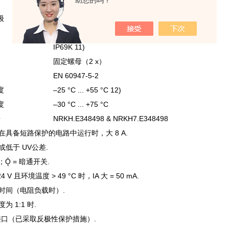
助您的吗？
90 Nm
级
IP67
IP68 10)
IP69K 11)
固定螺母（2 x）
EN 60947-5-2
度
–25 °C ... +55 °C 12)
度
–30 °C ... +75 °C
号
NRKH.E348498 & NRKH7.E348498
。在具备短路保护的电路中运行时，大 8 A.
或低于 UV公差.
通；Ǭ = 暗通开关.
 24 V 且环境温度 > 49 °C 时，IA 大 = 50 mA.
输时间（电阻负载时）.
为 1:1 时.
UV 接口（已采取反极性保护措施）.