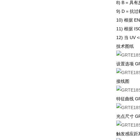
8) B =
9) D =
10) 根据 EN
11) 根据 IS
12) 当 UV <
技术图纸
设置选项 GRT
接线图
特征曲线 GRT
光点尺寸 GRT
触发感应距离图