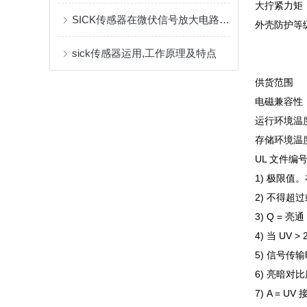
大拧紧力矩
SICK传感器在微伏信号放大电路中故障处理
外壳防护等
sick传感器运用,工作原理及特点
供货范围
电磁兼容性
运行环境温
存储环境温
UL 文件编
1) 极限值
2) 不得超过
3) Q = 亮
4) 当 UV >
5) 信号传
6) 亮暗对比度
7) A = 