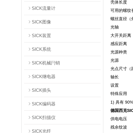
壳体长度
SICK流量计
可用的螺纹
螺丝直径（
SICK图像
光轴
SICK装置
大开关距离
感应距离
SICK系统
光源种类
光源
SICK机械闩销
光点尺寸（
SICK继电器
轴长
设置
SICK插头
特殊应用
1) 具有 9
SICK编码器
德国西克SI
SICK扫描仪
供电电压
残余纹波
SICK光纤