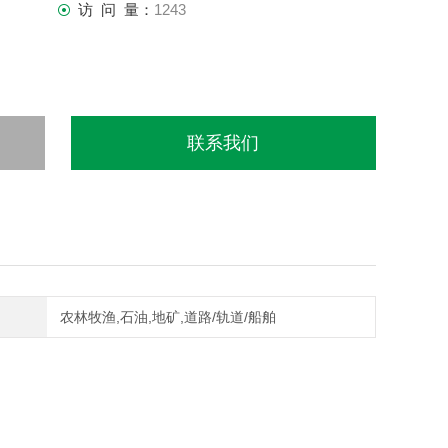
访 问 量：
1243
联系我们
农林牧渔,石油,地矿,道路/轨道/船舶