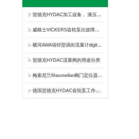
贺德克HYDAC加工设备， 液压和机械压力机相关信息
威格士VICKERS齿轮泵出故障急救法
横河AWA缩径型涡街流量计digitalYEWFLO的维修与保养
贺德克HYDAC流量阀的用途分类
梅索尼兰Masoneilan阀门定位器SVI2-21143121的选购指南
德国贺德克HYDAC齿轮泵工作原理