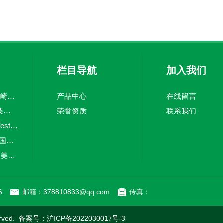
栏目导航
加入我们
CV上海韬世日本川崎KAWAKI坚固止回阀
产品中心
在线留言
PSM-520WIKA 原装威卡压力开关
荣誉资质
联系我们
testo 380德国仪器Testo烟尘直读仪
Deltabar PMD55德国E+H差压测量变送器
RP-1002PLUS进口美国honeywell气体火灾报警控制器
Agilent 8355 SCD上海韬世美国安捷伦AGILENT检测器
6
邮箱：378810833@qq.com
传真：
rved. 备案号：
沪ICP备2022030017号-3