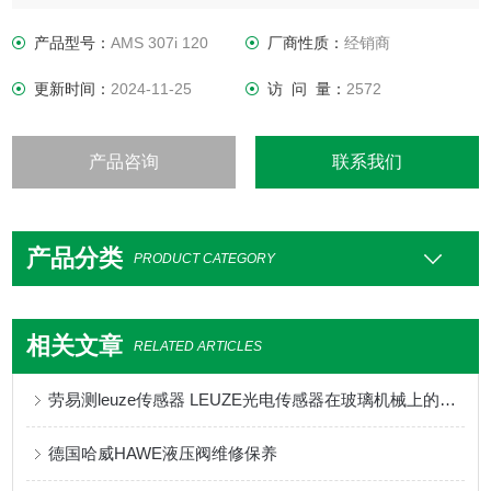
特性参数
MTTF31 年
产品型号：
AMS 307i 120
厂商性质：
经销商
更新时间：
2024-11-25
访 问 量：
2572
产品咨询
联系我们
产品分类
PRODUCT CATEGORY
相关文章
RELATED ARTICLES
劳易测leuze传感器 LEUZE光电传感器在玻璃机械上的应用
德国哈威HAWE液压阀维修保养