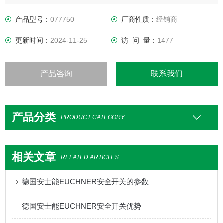
安全等级3/PL e，符合EN 13849-1要求
特殊编码
产品型号：
077750
厂商性质：
经销商
更新时间：
2024-11-25
访 问 量：
1477
产品咨询
联系我们
产品分类
PRODUCT CATEGORY
相关文章
RELATED ARTICLES
德国安士能EUCHNER安全开关的参数
德国安士能EUCHNER安全开关优势