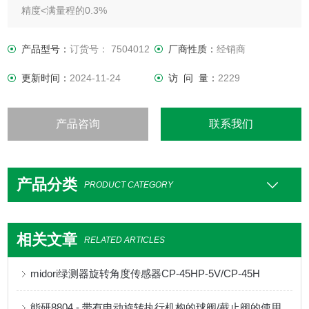
精度<满量程的0.3%
*电流隔离
反极性保护输入
产品型号：
订货号： 7504012
厂商性质：
经销商
宽度6.2 mm
更新时间：
2024-11-24
访 问 量：
2229
产品咨询
联系我们
产品分类
PRODUCT CATEGORY
相关文章
RELATED ARTICLES
midori绿测器旋转角度传感器CP-45HP-5V/CP-45H
能研8804 - 带有电动旋转执行机构的球阀/截止阀的使用说明