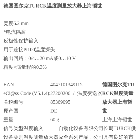
德国图尔克TURCK温度测量放大器上海韬世
宽度6.2 mm
*电流隔离
反极性保护输入
用于连接Pt100温度探头
输出回路：0/4…20 mA或0…10 V
精度<满量程的0.3%
EAN
4047101349115
德国图尔克TU
eCl@ss-Code (V5.1.4):
27200206 -/- 温度变送器
RCK温度测量
关税编号
85369095
放大器上海韬
原产国
DE
世
重量
60 g
上海上海韬世
信号类型
温度输入
自动化设备有限公司长期TURCK供
设备类别
温度测量放大器
应全系列产品，公司具有良好的市