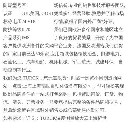
防爆型号
否
场信誉,专业的销售和技术服务团队,
认证
c
UL
美国
, GOST
凭着多年经营经验,熟悉并了解市场
标称电压
24 VDC
行情,赢得了国内外厂商*好评。
防护等级
IP20
我们已同欧洲多个国家和地区建立
产品系列
IMS
了良好的贸易关系，开始了为中国
客户提供欧洲备件的采购平台业务。法国及欧洲给我们供货
的厂家目前已达50余家,应用领域包括钢铁冶金、能源电力、
石油化工、汽车船舶、机床机械、军工航天、城建环保、自
动控制等行业。
我们为您 TURCK，您无需浪费时间逐一浏览不同制造商网
站，点击:上海上海韬世自动化设备有限公司，即可轻松实现
欧洲品牌备件的一站式打包采购，包括帮助询价、订货、物
流、清关、开票业务，只要您提供完整的备件品牌和型号，
然后给您所在区域驻外销售员或总部销售内勤即可。
如有需求，详见：TURCK温度测量放大器上海韬世