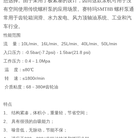
想选择。由于采用了极紧凑的设计，因而这款泵机可用于没
有空间使用传统螺杆泵的应用场景。赛特玛SMT8B 螺杆泵通
常用于齿轮箱润滑、水力发电、风力顶轴油系统、工业和汽
车行业。
性能范围
流 量：10L/min、16L/min、25L/min、40L/min、50L/min
入口压力：-0.5bar(-7.2psi) - 1.5bar(21.8 psi)
工作压力：0.4－1.0Mpa
温 度：≤80℃
转 速：≤1800r/min
介质粘度：68－380#齿轮油
特点
1、 结构紧凑，体积小，重量轻，节省空间；
2、 具有很强的自吸能力；
3、 噪音低，无脉动，节能不保；