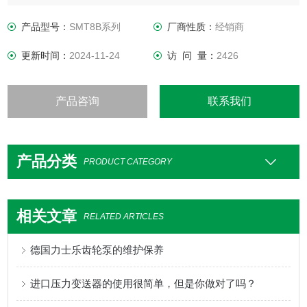
于齿轮箱润滑、水力发电、风力顶轴油系统、工业和汽车行
业。
产品型号：
SMT8B系列
厂商性质：
经销商
更新时间：
2024-11-24
访 问 量：
2426
产品咨询
联系我们
产品分类
PRODUCT CATEGORY
相关文章
RELATED ARTICLES
德国力士乐齿轮泵的维护保养
进口压力变送器的使用很简单，但是你做对了吗？