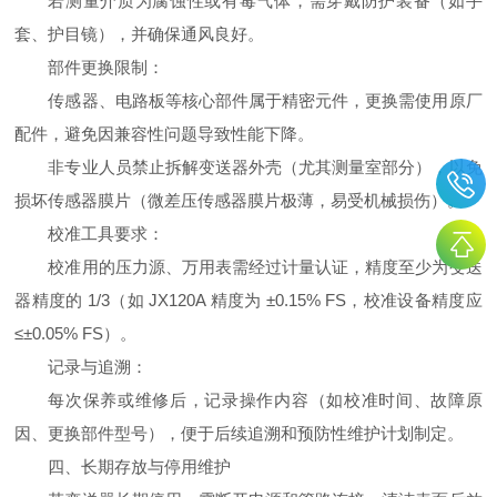
若测量介质为腐蚀性或有毒气体，需穿戴防护装备（如手
套、护目镜），并确保通风良好。
部件更换限制：
传感器、电路板等核心部件属于精密元件，更换需使用原厂
配件，避免因兼容性问题导致性能下降。
非专业人员禁止拆解变送器外壳（尤其测量室部分），以免
损坏传感器膜片（微差压传感器膜片极薄，易受机械损伤）。
校准工具要求：
校准用的压力源、万用表需经过计量认证，精度至少为变送
器精度的 1/3（如 JX120A 精度为 ±0.15% FS，校准设备精度应
≤±0.05% FS）。
记录与追溯：
每次保养或维修后，记录操作内容（如校准时间、故障原
因、更换部件型号），便于后续追溯和预防性维护计划制定。
四、长期存放与停用维护