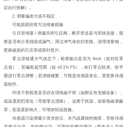
议自行拆解）。
2. 测量偏差大或不稳定
可能原因
排查方法
维修措施
引压管堵塞 / 泄漏
关闭引压阀，断开变送器与管路连接，观
察是否有介质残留或漏气；用洁净气体吹扫管路。
清理堵塞物，
更换破损的引压管或密封垫片。
零点漂移
通大气状态下，检查输出是否为 4mA（或对应零
点值），若偏差超范围（如 ±0.1% FS），执行零点校准。
按手
册进行零点调整；若漂移频繁，可能是传感器老化，需更换传感
器组件。
环境干扰
检查是否存在强电磁干扰（如附近有变频设备），
或温度剧烈变化（导致零点漂移）。
远离干扰源，加装电磁屏蔽
罩；若温度影响大，可增加恒温措施。
传感器污染
测量介质含粉尘、水汽或腐蚀性物质，导致传感
器膜片污染。
若轻微污染，可用轻轻擦拭膜片（需专业人员操