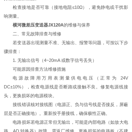
检查接地是否可靠（接地电阻≤10Ω），避免静电或干扰影
响测量。
横河微差压变送器JX120A
的维修与保养
二、常见故障排查与维修
若变送器出现测量不准、无输出、报警等问题，可按以下步
骤排查：
1. 无输出信号（4~20mA 或数字信号丢失）
可能原因
排查方法
维修措施
电源故障
用万用表测量供电电压（正常为 24V
DC±10%），检查电源线是否断路或接触不良。
修复电源线接
头，更换损坏的电源模块。
接线错误
核对接线图（电源正、负与信号线是否接反，屏蔽
层是否正确接地）。
重新按手册接线，确保极性正确。
电路损坏
若电源正常但无输出，可能是内部电路（如放大电
路、AD 转换器）故障。
需返厂维修，更换损坏的电路板（不建