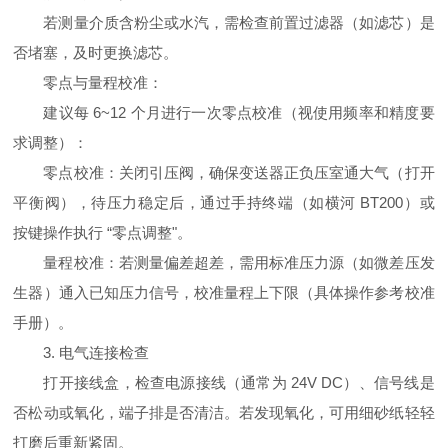
若测量介质含粉尘或水汽，需检查前置过滤器（如滤芯）是
否堵塞，及时更换滤芯。
零点与量程校准：
建议每 6~12 个月进行一次零点校准（视使用频率和精度要
求调整）：
零点校准：关闭引压阀，确保变送器正负压室通大气（打开
平衡阀），待压力稳定后，通过手持终端（如横河 BT200）或
按键操作执行 “零点调整"。
量程校准：若测量偏差超差，需用标准压力源（如微差压发
生器）通入已知压力信号，校准量程上下限（具体操作参考校准
手册）。
3. 电气连接检查
打开接线盒，检查电源接线（通常为 24V DC）、信号线是
否松动或氧化，端子排是否清洁。若发现氧化，可用细砂纸轻轻
打磨后重新紧固。